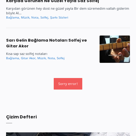
Karşıda Görünen Ne Güzel Yayla Saz Solfej
Karşıdan görünen hey dost ne güzel yayla Bir dem süremedim vallah giderim
böyle Al…
Sarı Gelin Bağlama Notaları Solfej ve
Gitar Akor
Kısa sap saz solfej notaları
Sorry error!
Çizim Defteri