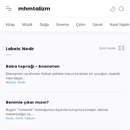
mhmtalizm
Kitap
Müzik
Doğa
Sinema
Çizim
Sanat
Nasıl Yapılır
Labels:
Nedir
Baba toprağı - Anavatan
Ebeveynleri tarafından fiziksel şiddete maruz bırakılan bir çocuğun, itaatkâr
veya saygıl…
Benimle çıkar mısın?
Bugün "romantik" bulduğumuz dışarıda buluşma konsepti, aslında
mekansızlığın ve…