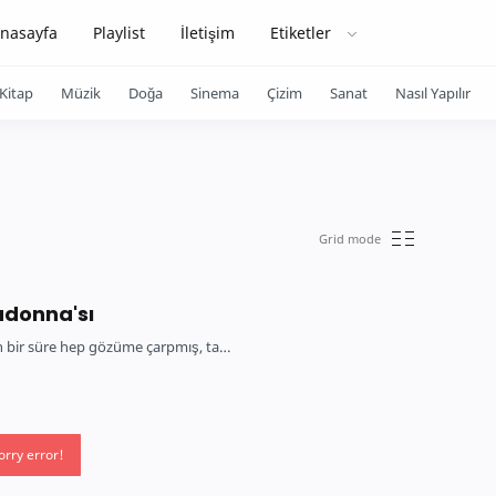
nasayfa
Playlist
İletişim
Etiketler
Kitap
Müzik
Doğa
Sinema
Çizim
Sanat
Nasıl Yapılır
adonna'sı
n bir süre hep gözüme çarpmış, ta…
orry error!