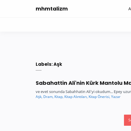
mhmtalizm
A
Labels:
Aşk
Sabahattin Ali'nin Kürk Mantolu M
ve evet sonunda Sabahhatin Ali'yi okudum... Epey uzu
S