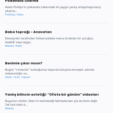
Psikanaliz Üzerine
Adam Phillips'in psikanaliz hakkındaki iki yaygın yanlış anlaşılmaya karşı
çıkışına…
Baba toprağı - Anavatan
Ebeveynleri tarafından fiziksel şiddete maruz bırakılan bir çocuğun,
itaatkâr veya saygıl…
Benimle çıkar mısın?
Bugün "romantik" bulduğumuz dışarıda buluşma konsepti, aslında
mekansızlığın ve…
Yanlış bilincin estetiği: “Ofiste bir günüm” videoları
Bugünün ofisleri, Marx’ın betimlediği fabrikalardan çok da farklı değil.
Tek fark belki d…