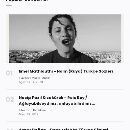
Emel Mathlouthi - Holm (Rüya) Türkçe Sözleri
Necip Fazıl Kısakürek - Reis Bey /
Ağlayabilseydiniz, anlayabilirdiniz...
Aynur Doğan - Daye rojek te Türkçe Sözleri